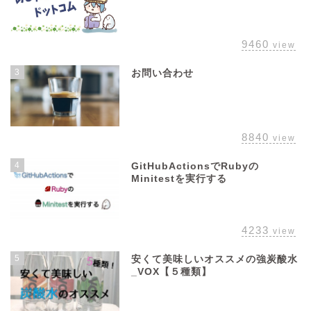
9460
view
3
お問い合わせ
8840
view
4
GitHubActionsでRubyの
Minitestを実行する
4233
view
5
安くて美味しいオススメの強炭酸水
_VOX【５種類】