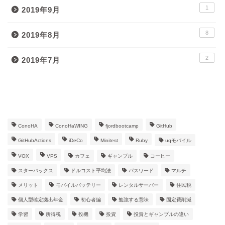
1
2019年9月
8
2019年8月
2
2019年7月
タグ
ConoHA
ConoHaWING
fjordbootcamp
GitHub
GitHubActions
iDeCo
Minitest
Ruby
uqモバイル
VOX
VPS
カフェ
ギャンブル
コーヒー
スターバックス
ドルコスト平均法
パスワード
マルチ
メリット
モバイルバッテリー
レンタルサーバー
住民税
個人型確定拠出年金
初心者編
勉強する意味
固定費削減
学習
所得税
投機
投資
投資とギャンブルの違い