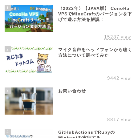
1
〈2022年〉【JAVA版】 ConoHa
VPSでMineCraftのバージョンを下
げて遊ぶ方法を解説！
15287
view
2
マイク音声をヘッドフォンから聴く
方法について調べてみた
9442
view
3
お問い合わせ
8817
view
4
GitHubActionsでRubyの
Minitestを実行する