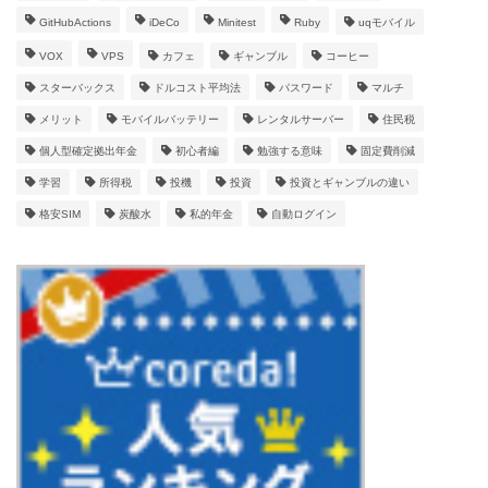
GitHubActions
iDeCo
Minitest
Ruby
uqモバイル
VOX
VPS
カフェ
ギャンブル
コーヒー
スターバックス
ドルコスト平均法
パスワード
マルチ
メリット
モバイルバッテリー
レンタルサーバー
住民税
個人型確定拠出年金
初心者編
勉強する意味
固定費削減
学習
所得税
投機
投資
投資とギャンブルの違い
格安SIM
炭酸水
私的年金
自動ログイン