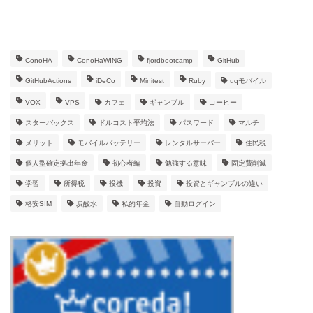
タグ
ConoHA
ConoHaWING
fjordbootcamp
GitHub
GitHubActions
iDeCo
Minitest
Ruby
uqモバイル
VOX
VPS
カフェ
ギャンブル
コーヒー
スターバックス
ドルコスト平均法
パスワード
マルチ
メリット
モバイルバッテリー
レンタルサーバー
住民税
個人型確定拠出年金
初心者編
勉強する意味
固定費削減
学習
所得税
投機
投資
投資とギャンブルの違い
格安SIM
炭酸水
私的年金
自動ログイン