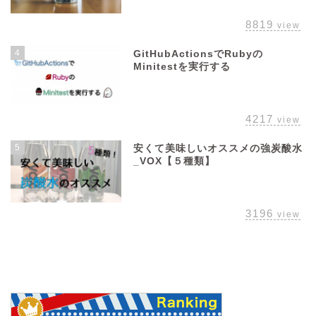
8819
view
4
GitHubActionsでRubyの
Minitestを実行する
4217
view
5
安くて美味しいオススメの強炭酸水
_VOX【５種類】
3196
view
管理人おすすめプロテイン