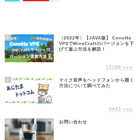
よく読まれている記事
1
〈2022年〉【JAVA版】 ConoHa
VPSでMineCraftのバージョンを下
げて遊ぶ方法を解説！
15288
view
2
マイク音声をヘッドフォンから聴く
方法について調べてみた
9443
view
3
お問い合わせ