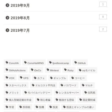
1
2019年9月
8
2019年8月
2
2019年7月
タグ
ConoHA
ConoHaWING
fjordbootcamp
GitHub
GitHubActions
iDeCo
Minitest
Ruby
uqモバイル
VOX
VPS
カフェ
ギャンブル
コーヒー
スターバックス
ドルコスト平均法
パスワード
マルチ
メリット
モバイルバッテリー
レンタルサーバー
住民税
個人型確定拠出年金
初心者編
勉強する意味
固定費削減
学習
所得税
投機
投資
投資とギャンブルの違い