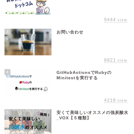
9444
view
3
お問い合わせ
8821
view
4
GitHubActionsでRubyの
Minitestを実行する
4218
view
5
安くて美味しいオススメの強炭酸水
_VOX【５種類】